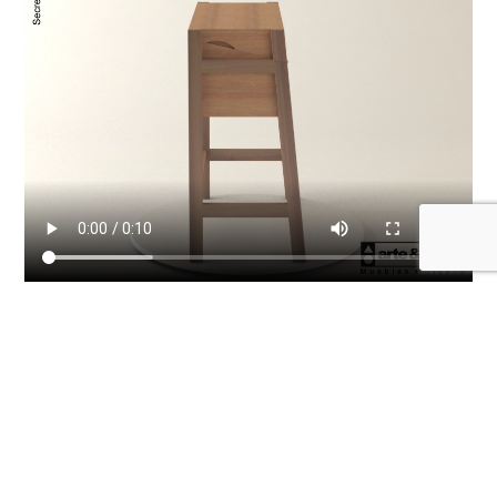
Escritorio
Secreter Sakura
Medidas:
0,88 x 0,50 x 1,00(Alto),
con tapa abierta 0,88×0,83×1,00
(Alto).-