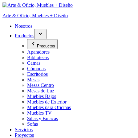
Saltar
al
Arte & Oficio, Muebles + Diseño
contenido
Nosotros
Productos
Productos
Aparadores
Bibliotecas
Camas
Cómodas
Escritorios
Mesas
Mesas Centro
Mesas de Luz
Muebles Bajos
Muebles de Exterior
Muebles para Oficinas
Muebles TV
Sillas y Butacas
Sofas
Servicios
Proyectos