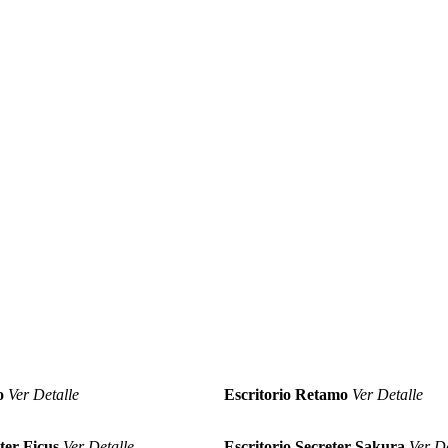
o
Ver Detalle
Escritorio Retamo
Ver Detalle
ter Ficus
Ver Detalle
Escritorio Secreter Sakura
Ver De