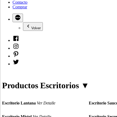
Contacto
Comprar
Volver
Facebook
|
Instagram
Arte
|
&
Pinterest
Arte
Oficio
|
&
Twitter
Arte
Oficio
|
&
Arte
Oficio
&
Oficio
Productos Escritorios ▼
Escritorio Lantana
Ver Detalle
Escritorio Sauc
Escritorio Mistol
Ver Detalle
Escritorio Secre