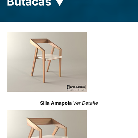
Butacas ▼
Silla Amapola
Ver Detalle